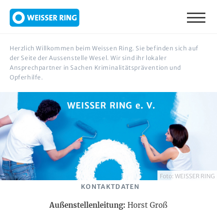
Direkt zum Inhalt
Herzlich Willkommen beim Weissen Ring. Sie befinden sich auf
der Seite der Aussenstelle Wesel. Wir sind ihr lokaler
Ansprechpartner in Sachen Kriminalitätsprävention und
Opferhilfe.
Foto: WEISSER RING
KONTAKTDATEN
Außenstellenleitung:
Horst Groß