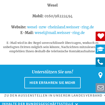
Wesel
Mobil:
0160/98222494
Website:
wesel-nrw-rheinland.weisser-ring.de
E-Mail:
wesel@mail.weisser-ring.de
E-Mail wird in der Regel unverschlüsselt übertragen, wodurch es
unbefugten Dritten möglich sein könnte, Nachrichten mitzulesen. Wir
empfehlen Ihnen deshalb die telefonische Kontaktaufnahme.
Unterstützen Sie uns!
HIER ERFAHREN SIE MEHR
ZU DEN AUSSENSTELLEN IN UNSEREM LANDESVERBAND
INHALTE DER BUNDESGESCHÄFTSSTELLE